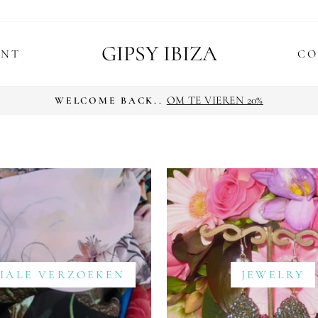
GIPSY IBIZA
ENT
CO
OP ALLE BESTELLINGEN B
GRATIS VERZENDING
Diavoorstelling
pauzeren
CIALE VERZOEKEN
JEWELRY