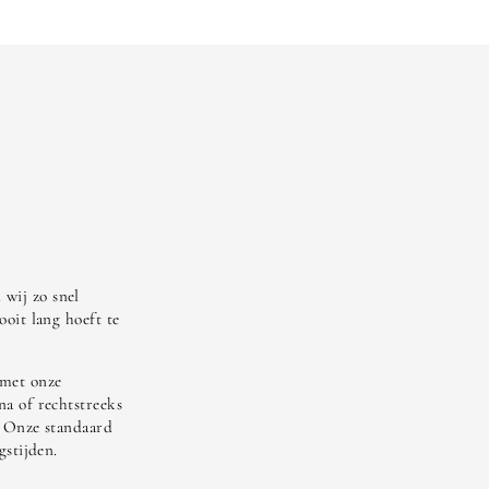
wij zo snel
ooit lang hoeft te
 met onze
na of rechtstreeks
. Onze standaard
gstijden.