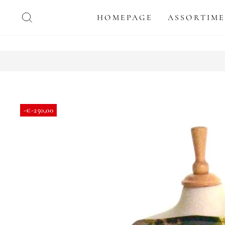
Doorgaan
ZOEKEN
HOMEPAGE
ASSORTIM
naar
artikel
-€-250,00