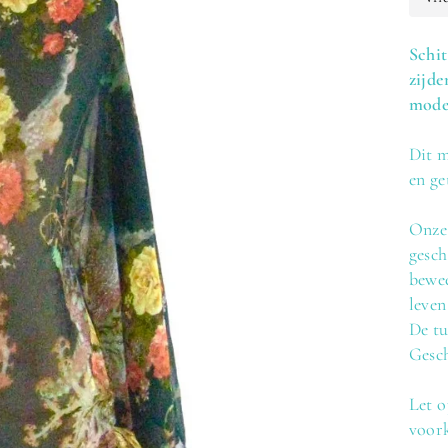
Schit
zijde
modeh
Dit m
en ge
Onze 
gesch
bewe
leven
De tu
Gesch
Let 
voork