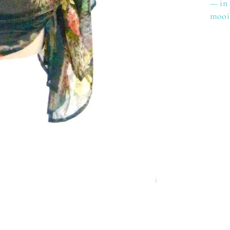
— in 
mooi 