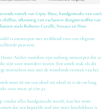
terende tuniek van Gipsy Ibiza, handgemaakt van 100%
n chiffon, afkomstig van exclusieve designerstoffen van
uizen zoals Roberto Cavalli, Versace en Dior.
odel is ontworpen met strikband voor een elegante
tailleerde pasvorm.
Haute Atelier tunieken zijn zodanig ontworpen dat ze
ikt zijn voor meerdere maten. Een uniek stuk als dit
egt moeiteloos mee met de wisselende vormen van het
.
niek meet 66 cm van oksel tot oksel en is 66 cm lang.
ikt voor maat 36 t/m 42.
op: omdat alles handgemaakt wordt, kan het soms
omen dat een bepaalde stof niet meer beschikbaar is