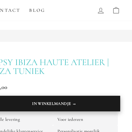
Instagram
Facebo
LOG IN
WI
NTACT
BLOG
DE €100
PSY IBIZA HAUTE ATELIER |
IZA TUNIEK
,00
ale
IN WINKELMANDJE →
lle levering
Voor iedereen
endelijke klantenservice
Personalisatie mogelijk