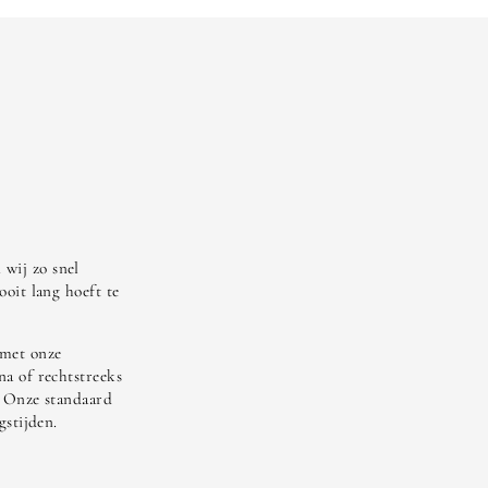
wij zo snel
ooit lang hoeft te
 met onze
na of rechtstreeks
. Onze standaard
gstijden.