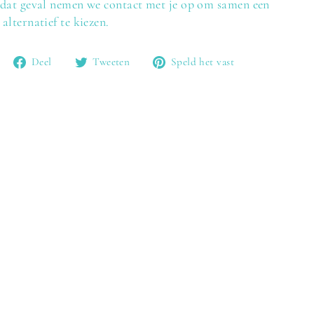
dat geval nemen we contact met je op om samen een
alternatief te kiezen.
Delen
Twitteren
Pin
Deel
Tweeten
Speld het vast
op
op
op
Facebook
Twitter
Pinterest