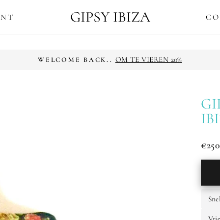
GIPSY IBIZA
ENT
CO
OP ALLE BESTELLINGEN BOVEN 
GRATIS VERZENDING
Diavoorstelling
pauzeren
GI
IB
€250
Norm
prijs
Sne
Vri